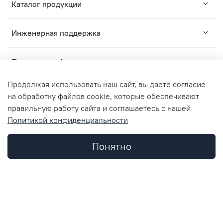
Каталог продукции
Инженерная поддержка
Помощь и информация
Продолжая использовать наш сайт, вы даете согласие
на обработку файлов cookie, которые обеспечивают
правильную работу сайта и соглашаетесь с нашей
TM
Политикой конфиденциальности
2015-2024
ZARUS
- комплексные решения для
профессионального монтажа инженерных систем.
ООО "ЗАРУС Инжиниринг", ОГРН 1157746836312, ИНН
Понятно
7734362952, КПП 773401001
Каталог
Поиск
Корзина
Избранное
Профиль
© Любое использование контента без письменного
разрешения запрещено