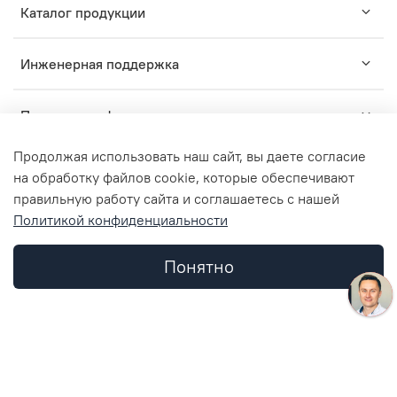
Каталог продукции
Инженерная поддержка
Помощь и информация
Продолжая использовать наш сайт, вы даете согласие
на обработку файлов cookie, которые обеспечивают
правильную работу сайта и соглашаетесь с нашей
TM
Политикой конфиденциальности
2015-2024
ZARUS
- комплексные решения для
профессионального монтажа инженерных систем.
ООО "ЗАРУС Инжиниринг", ОГРН 1157746836312, ИНН
Понятно
7734362952, КПП 773401001
© Любое использование контента без письменного
Каталог
Поиск
Корзина
Избранное
Профиль
разрешения запрещено