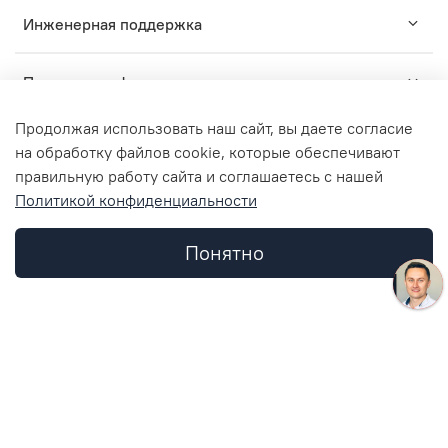
Инженерная поддержка
Помощь и информация
Продолжая использовать наш сайт, вы даете согласие
на обработку файлов cookie, которые обеспечивают
правильную работу сайта и соглашаетесь с нашей
TM
Политикой конфиденциальности
2015-2024
ZARUS
- комплексные решения для
профессионального монтажа инженерных систем.
ООО "ЗАРУС Инжиниринг", ОГРН 1157746836312, ИНН
Понятно
7734362952, КПП 773401001
© Любое использование контента без письменного
Каталог
Поиск
Корзина
Избранное
Профиль
разрешения запрещено