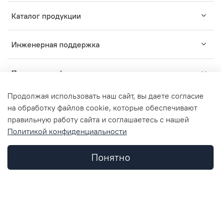
Каталог продукции
Инженерная поддержка
Помощь и информация
Продолжая использовать наш сайт, вы даете согласие
на обработку файлов cookie, которые обеспечивают
правильную работу сайта и соглашаетесь с нашей
TM
Политикой конфиденциальности
2015-2024
ZARUS
- комплексные решения для
профессионального монтажа инженерных систем.
ООО "ЗАРУС Инжиниринг", ОГРН 1157746836312, ИНН
Понятно
7734362952, КПП 773401001
© Любое использование контента без письменного
Каталог
Поиск
Корзина
Избранное
Профиль
разрешения запрещено