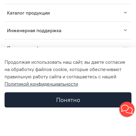
Каталог продукции
Инженерная поддержка
Помощь и информация
Продолжая использовать наш сайт, вы даете согласие
на обработку файлов cookie, которые обеспечивают
правильную работу сайта и соглашаетесь с нашей
TM
Политикой конфиденциальности
2015-2024
ZARUS
- комплексные решения для
профессионального монтажа инженерных систем.
ООО "ЗАРУС Инжиниринг", ОГРН 1157746836312, ИНН
Понятно
7734362952, КПП 773401001
© Любое использование контента без письменного
Каталог
Поиск
Корзина
Избранное
Профиль
разрешения запрещено