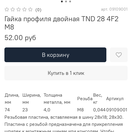
арт.
09109001
(0)
Гайка профиля двойная TND 28 4F2
M8
52.00 руб
В корзину
Купить в 1 клик
Длина,
Ширина,
Толщина
Вес,
Резьба
Артикул
мм
мм
металла, мм
кг
74
23
4,0
М8
0,044
09109001
Резьбовая пластина, вставляемая в шину 28х18; 28х30.
Пластина с резьбой предназначена для прикрепления
шпилек к монтажным шинам или консолям. Чтобы