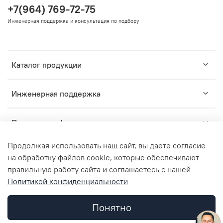
+7(964) 769-72-75
Инженерная поддержка и консультация по подбору
Каталог продукции
Инженерная поддержка
Помощь и информация
Продолжая использовать наш сайт, вы даете согласие
на обработку файлов cookie, которые обеспечивают
правильную работу сайта и соглашаетесь с нашей
TM
Политикой конфиденциальности
2015-2024
ZARUS
- комплексные решения для
профессионального монтажа инженерных систем.
ООО "ЗАРУС Инжиниринг", ОГРН 1157746836312, ИНН
Понятно
7734362952, КПП 773401001