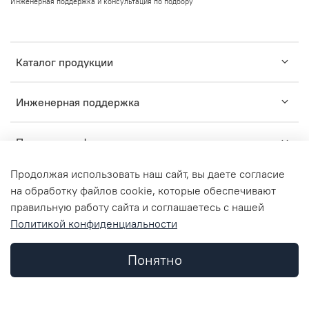
Инженерная поддержка и консультация по подбору
Каталог продукции
Инженерная поддержка
Помощь и информация
Продолжая использовать наш сайт, вы даете согласие
на обработку файлов cookie, которые обеспечивают
правильную работу сайта и соглашаетесь с нашей
TM
Политикой конфиденциальности
2015-2024
ZARUS
- комплексные решения для
профессионального монтажа инженерных систем.
ООО "ЗАРУС Инжиниринг", ОГРН 1157746836312, ИНН
Понятно
7734362952, КПП 773401001
© Любое использование контента без письменного
Каталог
Поиск
Корзина
Избранное
Профиль
разрешения запрещено