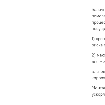
Балочн
помога
процес
несущ
1) кре
риска 
2) мак
для мо
Благо
корроз
Монтаж
ускоря