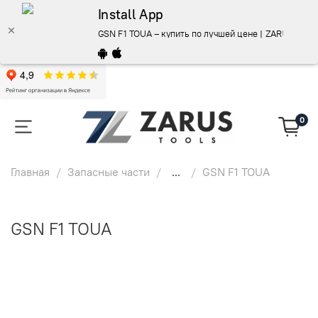
Install App
GSN F1 TOUA – купить по лучшей цене | ZARUS too
0
Главная
Запасные части
...
GSN F1 TOUA
GSN F1 TOUA